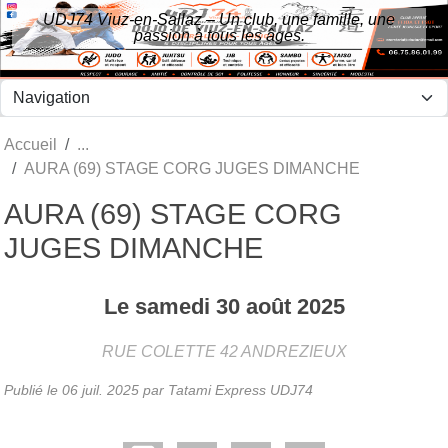
Panneau de gestion des cookies
UDJ74 Viuz-en-Sallaz – Un club, une famille, une
passion à tous les âges.
Accueil
AURA (69) STAGE CORG JUGES DIMANCHE
AURA (69) STAGE CORG
JUGES DIMANCHE
Le
samedi
30
août
2025
RUE COLETTE
42
ANDREZIEUX
Publié le
06 juil. 2025
par Tatami Express UDJ74