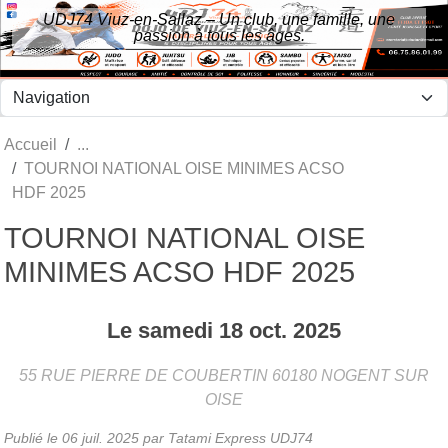
Panneau de gestion des cookies
UDJ74 Viuz-en-Sallaz – Un club, une famille, une
passion à tous les âges.
Accueil
TOURNOI NATIONAL OISE MINIMES ACSO
HDF 2025
TOURNOI NATIONAL OISE
MINIMES ACSO HDF 2025
Le
samedi
18
oct.
2025
55 RUE PIERRE DE COUBERTIN
60180
NOGENT SUR
OISE
Publié le
06 juil. 2025
par Tatami Express UDJ74