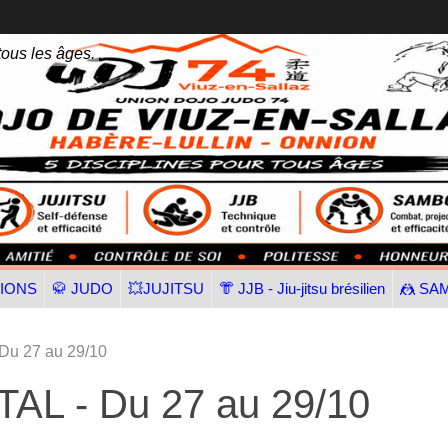
tous les âges.
TIONS
🥋 JUDO
💥JUJITSU
👘 JJB - Jiu-jitsu brésilien
🤼 SA
 27 au 29/10
 - Du 27 au 29/10