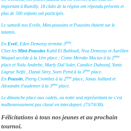
important à Rumilly. 18 clubs de la région ont répondu présents et
plus de 500 enfants ont participés.
Le samedi nos Eveils, Mini-poussins et Poussins étaient sur le
tatamis.
ème
En
Evei
l, Eden Demessy termine 3
.
Chez les
Mini-Poussins
Kahil El Bahlouli, Noa Demessy et Aurélien
ème
Waquet accède à la 1ère place ; Come Merotto Macias à la 2
place et Nalu Andrebe, Maely Dal Soler, Candice Duboeuf, Yanis
ème
Lagrue Nefzi , Danaï Sirey, Soen Perot à la 3
place.
ème
En
Poussin
, Pierig Crombez à la 2
place, Jonas Juillard et
ème
Alexandre Faudemer à la 3
place.
Le dimanche place aux cadets, ou notre seul représentant ne s’est
malheureusement pas classé en inter.depart. (73/74/38).
Félicitations à tous nos jeunes et au prochain
tournoi.