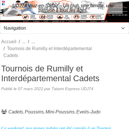
Panneau de gestion des cookies
UDJ74 Viuz-en-Sallaz – Un club, une famille, une
passion à tous les âges.
Accueil
Tournois de Rumilly et Interdépartemental
Cadets
Tournois de Rumilly et
Interdépartemental Cadets
Publié le
07 mars 2022
par Tatami Express UDJ74
Cadets
Poussins
Mini-Poussins
Eveils-Judo
Ce weekend, nos jeunes judoka ont été conviés à un Tournoi