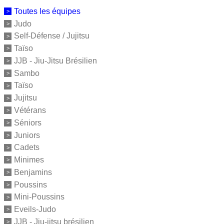
Toutes les équipes
Judo
Self-Défense / Jujitsu
Taïso
JJB - Jiu-Jitsu Brésilien
Sambo
Taïso
Jujitsu
Vétérans
Séniors
Juniors
Cadets
Minimes
Benjamins
Poussins
Mini-Poussins
Eveils-Judo
JJB - Jiu-jitsu brésilien