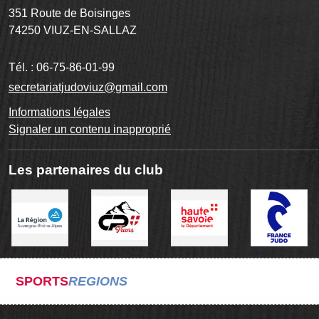
351 Route de Boisinges
74250
VIUZ-EN-SALLAZ
Tél. :
06-75-86-01-99
secretariatjudoviuz@gmail.com
Informations légales
Signaler un contenu inapproprié
Les partenaires du club
SPORTS
REGIONS