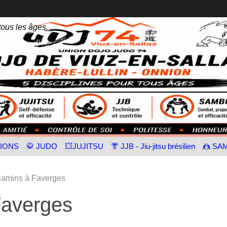
tous les âges.
TIONS
🥋 JUDO
💥JUJITSU
👘 JJB - Jiu-jitsu brésilien
🤼 SA
jamins à Faverges
Faverges