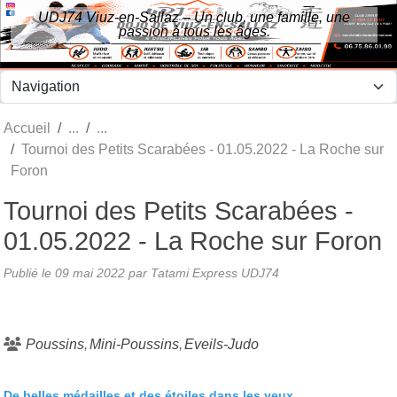
Panneau de gestion des cookies
UDJ74 Viuz-en-Sallaz – Un club, une famille, une
passion à tous les âges.
Accueil
Tournoi des Petits Scarabées - 01.05.2022 - La Roche sur
Foron
Tournoi des Petits Scarabées -
01.05.2022 - La Roche sur Foron
Publié le
09 mai 2022
par Tatami Express UDJ74
Poussins
Mini-Poussins
Eveils-Judo
De belles médailles et des étoiles dans les
yeux