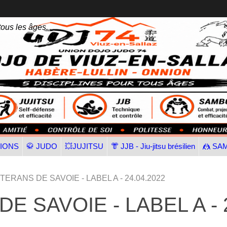
tous les âges.
TIONS
🥋 JUDO
💥JUJITSU
👘 JJB - Jiu-jitsu brésilien
🤼 SA
ERANS DE SAVOIE - LABEL A - 24.04.2022
 SAVOIE - LABEL A - 2